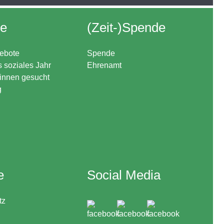
re
(Zeit-)Spende
ebote
Spende
s soziales Jahr
Ehrenamt
*innen gesucht
g
e
Social Media
tz