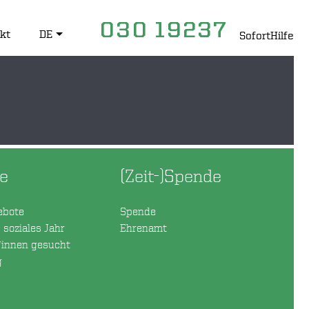
030 19237
kt
DE
SofortHilfe
re
(Zeit-)Spende
ebote
Spende
s soziales Jahr
Ehrenamt
*innen gesucht
g