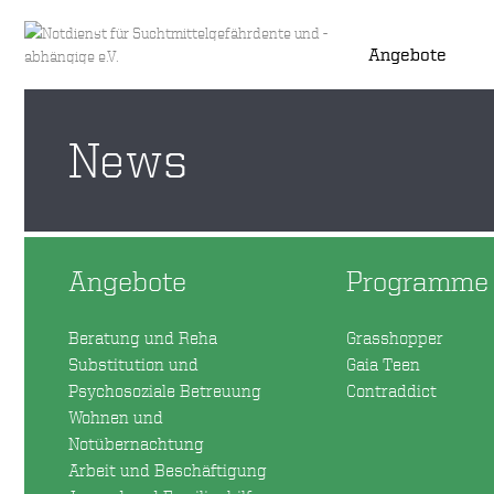
Angebote
News
Angebote
Programme
Beratung und Reha
Grasshopper
Substitution und
Gaia Teen
Psychosoziale Betreuung
Contraddict
Wohnen und
Notübernachtung
Arbeit und Beschäftigung