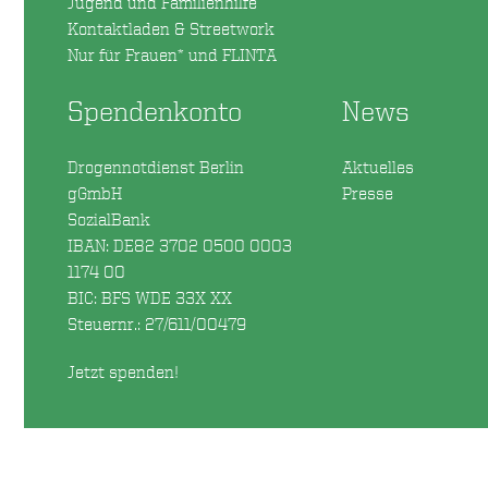
Jugend und Familienhilfe
Kontaktladen & Streetwork
Nur für Frauen* und FLINTA
Spendenkonto
News
Drogennotdienst Berlin
Aktuelles
gGmbH
Presse
SozialBank
IBAN: DE82 3702 0500 0003
1174 00
BIC: BFS WDE 33X XX
Steuernr.: 27/611/00479
Jetzt spenden!
.inactive-service { opacity:0.32; }