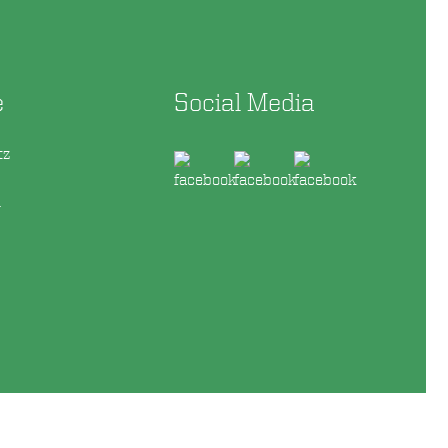
e
Social Media
tz
m