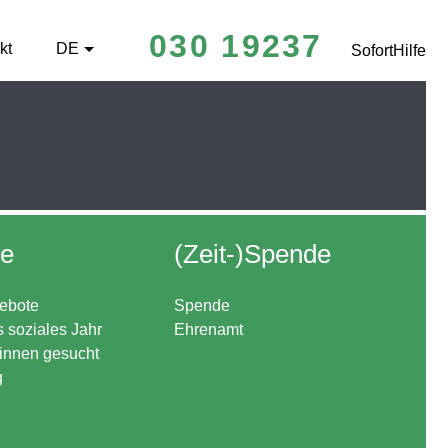
030 19237
kt
DE
SofortHilfe
re
(Zeit-)Spende
ebote
Spende
s soziales Jahr
Ehrenamt
*innen gesucht
g