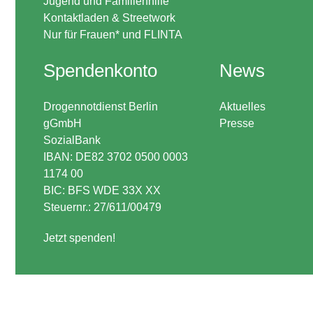
Jugend und Familienhilfe
Kontaktladen & Streetwork
Nur für Frauen* und FLINTA
Spendenkonto
News
Drogennotdienst Berlin
Aktuelles
gGmbH
Presse
SozialBank
IBAN: DE82 3702 0500 0003
1174 00
BIC: BFS WDE 33X XX
Steuernr.: 27/611/00479
Jetzt spenden!
.inactive-service { opacity:0.32; }