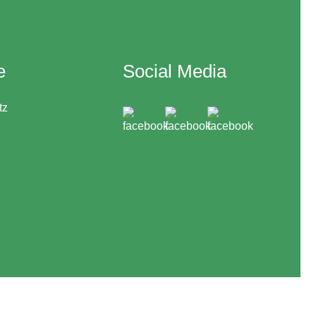
e
Social Media
tz