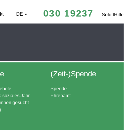
030 19237
kt
DE
SofortHilfe
re
(Zeit-)Spende
ebote
Spende
s soziales Jahr
Ehrenamt
*innen gesucht
g