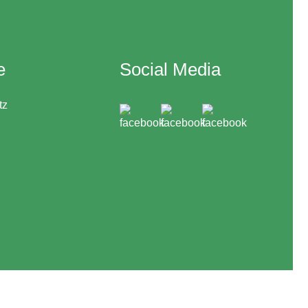
e
Social Media
tz