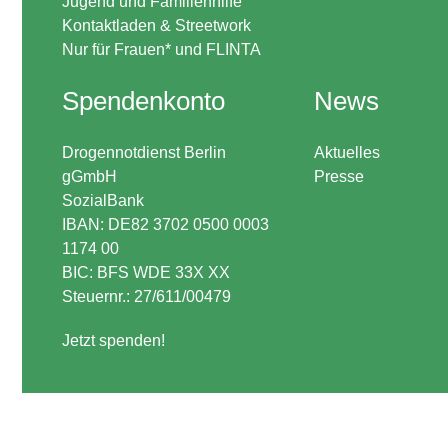
Jugend und Familienhilfe
Kontaktladen & Streetwork
Nur für Frauen* und FLINTA
Spendenkonto
News
Drogennotdienst Berlin
Aktuelles
gGmbH
Presse
SozialBank
IBAN: DE82 3702 0500 0003
1174 00
BIC: BFS WDE 33X XX
Steuernr.: 27/611/00479
Jetzt spenden!
.inactive-service { opacity:0.32; }