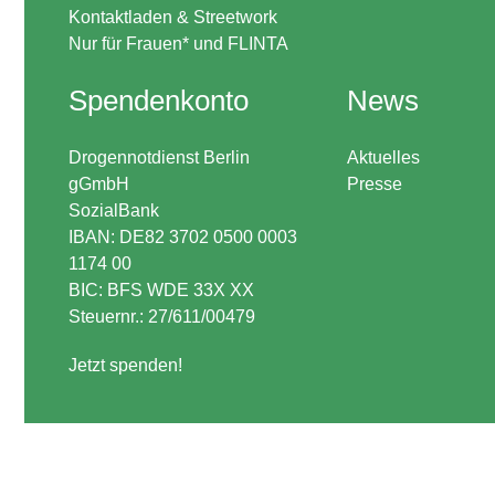
Kontaktladen & Streetwork
Nur für Frauen* und FLINTA
Spendenkonto
News
Drogennotdienst Berlin
Aktuelles
gGmbH
Presse
SozialBank
IBAN: DE82 3702 0500 0003
1174 00
BIC: BFS WDE 33X XX
Steuernr.: 27/611/00479
Jetzt spenden!
.inactive-service { opacity:0.32; }