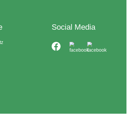
e
Social Media
tz