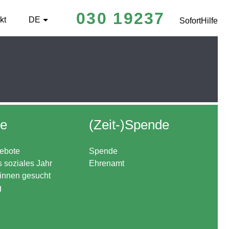
030 19237
kt
DE
SofortHilfe
re
(Zeit-)Spende
ebote
Spende
s soziales Jahr
Ehrenamt
*innen gesucht
g