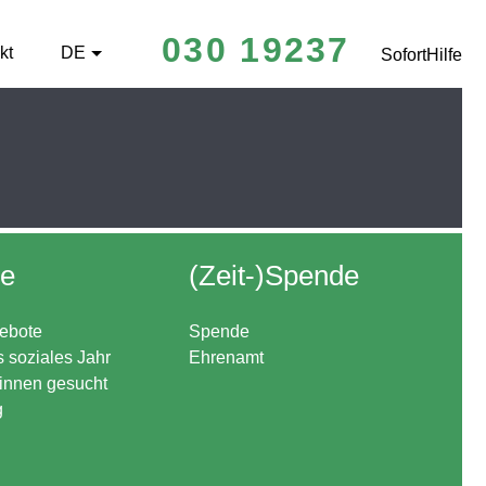
030 19237
kt
DE
SofortHilfe
re
(Zeit-)Spende
ebote
Spende
s soziales Jahr
Ehrenamt
*innen gesucht
g