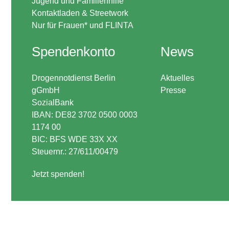
Jugend und Familienhilfe
Kontaktladen & Streetwork
Nur für Frauen* und FLINTA
Spendenkonto
News
Drogennotdienst Berlin
Aktuelles
gGmbH
Presse
SozialBank
IBAN: DE82 3702 0500 0003
1174 00
BIC: BFS WDE 33X XX
Steuernr.: 27/611/00479
Jetzt spenden!
.inactive-service { opacity:0.32; }