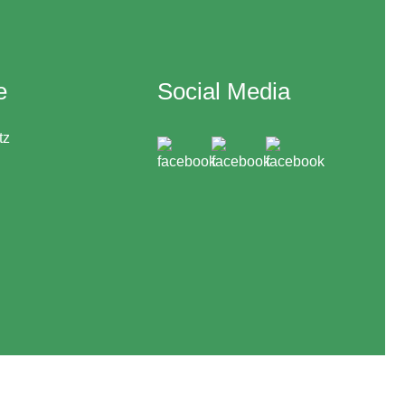
e
Social Media
tz