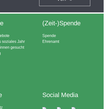
re
(Zeit-)Spende
ebote
Spende
s soziales Jahr
Ehrenamt
*innen gesucht
g
e
Social Media
tz