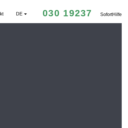
030 19237
kt
DE
SofortHilfe