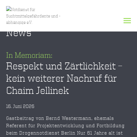
News
In Memoriam:
Respekt und Zärtlichkeit –
kein weiterer Nachruf für
Chaim Jellinek
16. Juni 2026
Gastbeitrag von Bernd Westermann, ehemals
Referent für Projektentwicklung und Fortbildung
beim Drogennotdienst Berlin Nur 61 Jahre alt ist